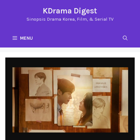
Langsung
KDrama Digest
ke
Sinopsis Drama Korea, Film, & Serial TV
isi
MENU