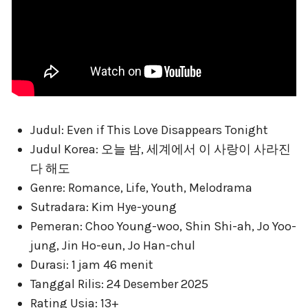
Judul: Even if This Love Disappears Tonight
Judul Korea: 오늘 밤, 세계에서 이 사랑이 사라진
다 해도
Genre: Romance, Life, Youth, Melodrama
Sutradara: Kim Hye-young
Pemeran: Choo Young-woo, Shin Shi-ah, Jo Yoo-
jung, Jin Ho-eun, Jo Han-chul
Durasi: 1 jam 46 menit
Tanggal Rilis: 24 Desember 2025
Rating Usia: 13+