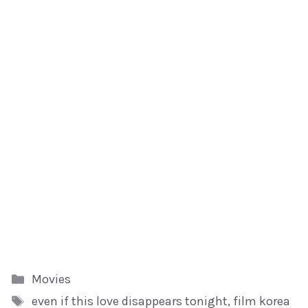
Kategori
Movies
Tag
even if this love disappears tonight
,
film korea