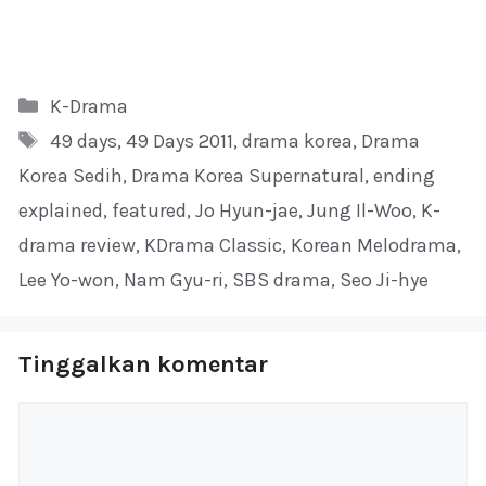
Kategori
K-Drama
Tag
49 days
,
49 Days 2011
,
drama korea
,
Drama
Korea Sedih
,
Drama Korea Supernatural
,
ending
explained
,
featured
,
Jo Hyun-jae
,
Jung Il-Woo
,
K-
drama review
,
KDrama Classic
,
Korean Melodrama
,
Lee Yo-won
,
Nam Gyu-ri
,
SBS drama
,
Seo Ji-hye
Tinggalkan komentar
Komentar