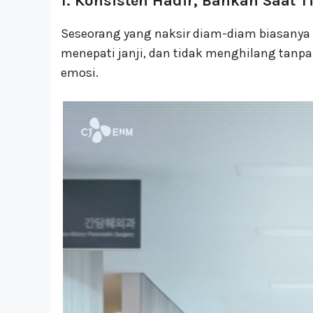
1. Konsisten Hadir, Bahkan Saat 
Seseorang yang naksir diam-diam biasanya ti
menepati janji, dan tidak menghilang tanpa
emosi.