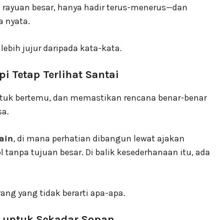
 rayuan besar, hanya hadir terus-menerus—dan
a nyata.
 lebih jujur daripada kata-kata.
pi Tetap Terlihat Santai
ntuk bertemu, dan memastikan rencana benar-benar
sa.
ain
, di mana perhatian dibangun lewat ajakan
anpa tujuan besar. Di balik kesederhanaan itu, ada
ng yang tidak berarti apa-apa.
a untuk Sekadar Sopan