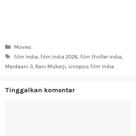
Kategori
Movies
Tag
film India
,
film India 2026
,
film thriller India
,
Mardaani 3
,
Rani Mukerji
,
sinopsis film India
Tinggalkan komentar
Komentar