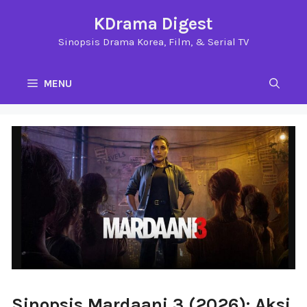
Langsung
KDrama Digest
ke
Sinopsis Drama Korea, Film, & Serial TV
isi
MENU
Sinopsis Mardaani 3 (2026): Aksi