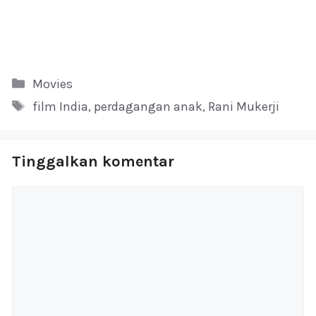
Kategori
Movies
Tag
film India
,
perdagangan anak
,
Rani Mukerji
Tinggalkan komentar
Komentar