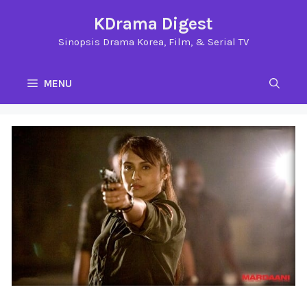
Langsung
KDrama Digest
ke
Sinopsis Drama Korea, Film, & Serial TV
isi
MENU