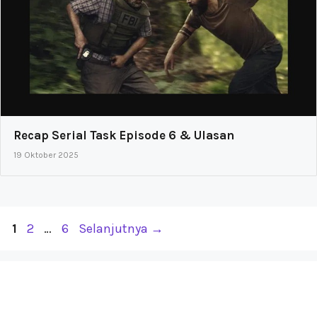
Recap Serial Task Episode 6 & Ulasan
19 Oktober 2025
Halaman
Halaman
Halaman
1
2
…
6
Selanjutnya
→