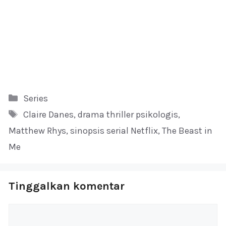
Kategori
Series
Tag
Claire Danes
,
drama thriller psikologis
,
Matthew Rhys
,
sinopsis serial Netflix
,
The Beast in
Me
Tinggalkan komentar
Komentar