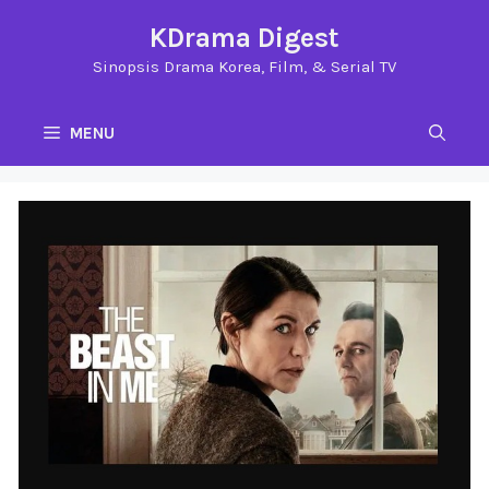
Langsung
KDrama Digest
ke
Sinopsis Drama Korea, Film, & Serial TV
isi
MENU