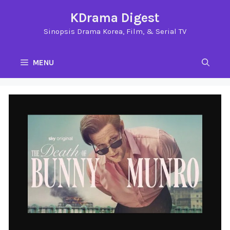
Langsung
KDrama Digest
ke
Sinopsis Drama Korea, Film, & Serial TV
isi
MENU