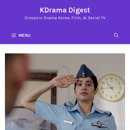
Langsung
KDrama Digest
ke
Sinopsis Drama Korea, Film, & Serial TV
isi
MENU