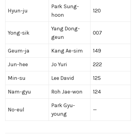
Park Sung-
Hyun-ju
120
hoon
Yang Dong-
Yong-sik
007
geun
Geum-ja
Kang Ae-sim
149
Jun-hee
Jo Yuri
222
Min-su
Lee David
125
Nam-gyu
Roh Jae-won
124
Park Gyu-
No-eul
—
young