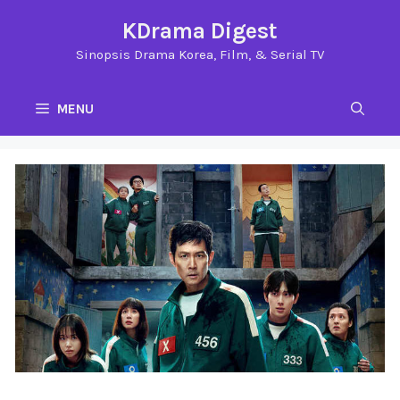
Langsung
KDrama Digest
ke
Sinopsis Drama Korea, Film, & Serial TV
isi
MENU