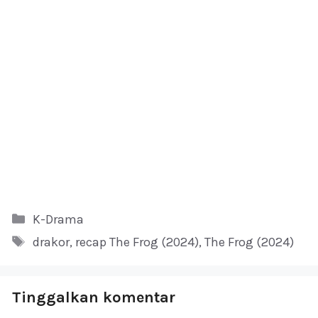
Kategori
K-Drama
Tag
drakor
,
recap The Frog (2024)
,
The Frog (2024)
Tinggalkan komentar