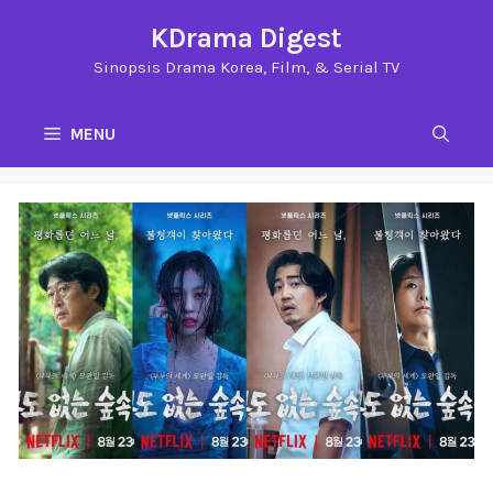
Langsung
KDrama Digest
ke
Sinopsis Drama Korea, Film, & Serial TV
isi
MENU