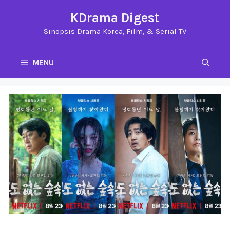
Langsung
KDrama Digest
ke
Sinopsis Drama Korea, Film, & Serial TV
isi
MENU