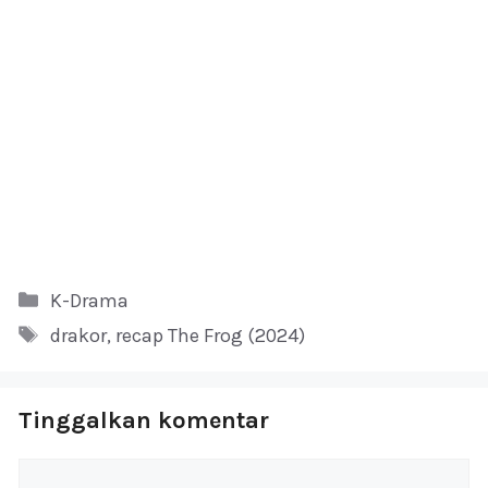
Kategori
K-Drama
Tag
drakor
,
recap The Frog (2024)
Tinggalkan komentar
Komentar