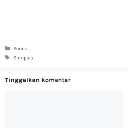
Kategori
Series
Tag
Sinopsis
Tinggalkan komentar
Komentar