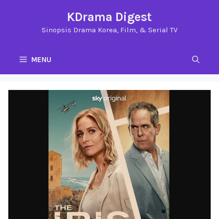
Langsung
KDrama Digest
ke
Sinopsis Drama Korea, Film, & Serial TV
isi
MENU