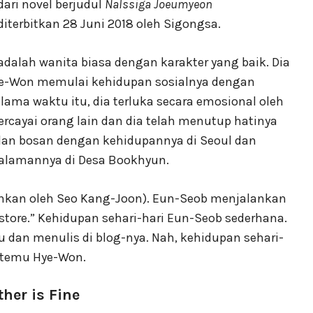
ari novel berjudul
Nalssiga Joeumyeon
diterbitkan 28 Juni 2018 oleh Sigongsa.
dalah wanita biasa dengan karakter yang baik. Dia
 Hye-Won memulai kehidupan sosialnya dengan
ama waktu itu, dia terluka secara emosional oleh
ercayai orang lain dan dia telah menutup hatinya
dan bosan dengan kehidupannya di Seoul dan
lamannya di Desa Bookhyun.
ankan oleh Seo Kang-Joon). Eun-Seob menjalankan
ore.” Kehidupan sehari-hari Eun-Seob sederhana.
dan menulis di blog-nya. Nah, kehidupan sehari-
ertemu Hye-Won.
her is Fine