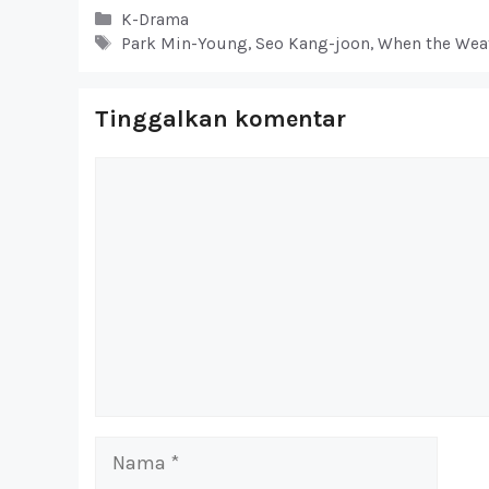
Kategori
K-Drama
Tag
Park Min-Young
,
Seo Kang-joon
,
When the Weat
Tinggalkan komentar
Komentar
Nama