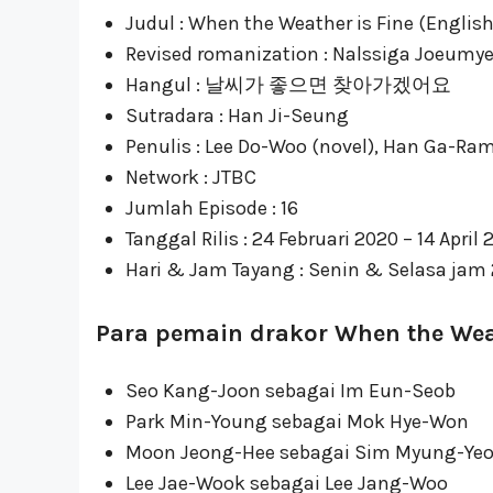
Judul : When the Weather is Fine (English ti
Revised romanization : Nalssiga Joeum
Hangul : 날씨가 좋으면 찾아가겠어요
Sutradara : Han Ji-Seung
Penulis : Lee Do-Woo (novel), Han Ga-Ra
Network : JTBC
Jumlah Episode : 16
Tanggal Rilis : 24 Februari 2020 – 14 April
Hari & Jam Tayang : Senin & Selasa jam 
Para pemain drakor When the Weat
Seo Kang-Joon sebagai Im Eun-Seob
Park Min-Young sebagai Mok Hye-Won
Moon Jeong-Hee sebagai Sim Myung-Ye
Lee Jae-Wook sebagai Lee Jang-Woo