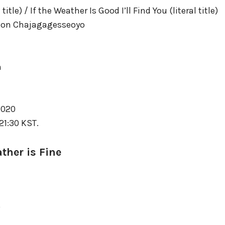
tle) / If the Weather Is Good I’ll Find You (literal title)
yeon Chajagagesseoyo
m
 2020
21:30 KST.
her is Fine
o