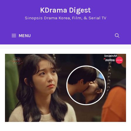
Langsung
KDrama Digest
ke
Sinopsis Drama Korea, Film, & Serial TV
isi
MENU