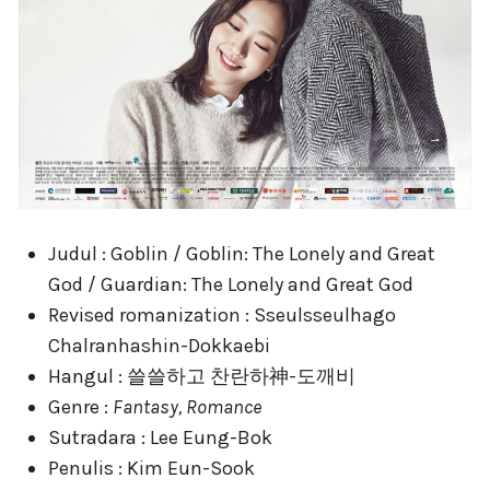
Judul : Goblin / Goblin: The Lonely and Great
God / Guardian: The Lonely and Great God
Revised romanization : Sseulsseulhago
Chalranhashin-Dokkaebi
Hangul : 쓸쓸하고 찬란하神-도깨비
Genre :
Fantasy, Romance
Sutradara : Lee Eung-Bok
Penulis : Kim Eun-Sook