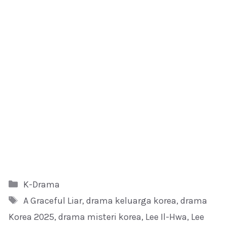
Kategori
K-Drama
Tag
A Graceful Liar
,
drama keluarga korea
,
drama
Korea 2025
,
drama misteri korea
,
Lee Il-Hwa
,
Lee