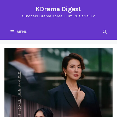
Langsung
KDrama Digest
ke
Sinopsis Drama Korea, Film, & Serial TV
isi
MENU