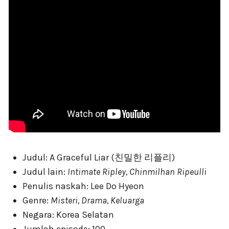
Judul: A Graceful Liar (친밀한 리플리)
Judul lain:
Intimate Ripley, Chinmilhan Ripeulli
Penulis naskah: Lee Do Hyeon
Genre:
Misteri, Drama, Keluarga
Negara: Korea Selatan
Jumlah episode: 100