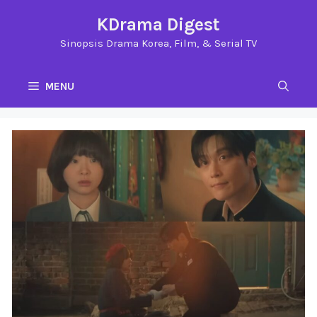
Langsung
KDrama Digest
ke
Sinopsis Drama Korea, Film, & Serial TV
isi
MENU