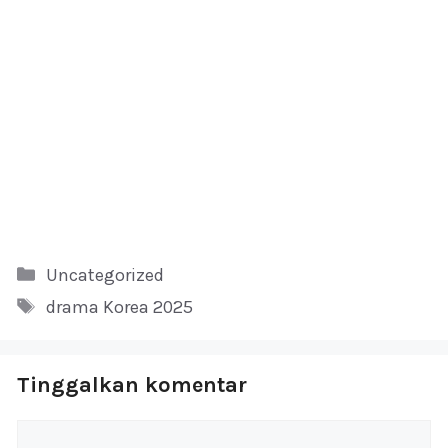
Kategori
Uncategorized
Tag
drama Korea 2025
Tinggalkan komentar
Komentar