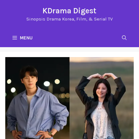
Langsung
KDrama Digest
ke
Sinopsis Drama Korea, Film, & Serial TV
isi
MENU