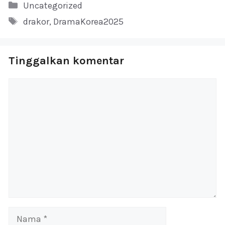
Kategori
Uncategorized
Tag
drakor
,
DramaKorea2025
Tinggalkan komentar
Komentar
Nama