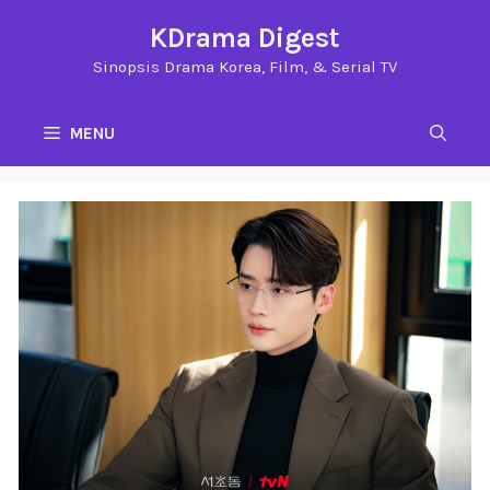
Langsung
KDrama Digest
ke
Sinopsis Drama Korea, Film, & Serial TV
isi
MENU