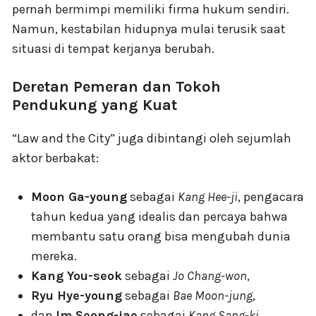
pernah bermimpi memiliki firma hukum sendiri.
Namun, kestabilan hidupnya mulai terusik saat
situasi di tempat kerjanya berubah.
Deretan Pemeran dan Tokoh
Pendukung yang Kuat
“Law and the City” juga dibintangi oleh sejumlah
aktor berbakat:
Moon Ga-young
sebagai
Kang Hee-ji
, pengacara
tahun kedua yang idealis dan percaya bahwa
membantu satu orang bisa mengubah dunia
mereka.
Kang You-seok
sebagai
Jo Chang-won
,
Ryu Hye-young
sebagai
Bae Moon-jung
,
dan
Im Seong-jae
sebagai
Kang Sang-ki
.