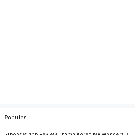
Populer
Sinopsis dan Review Drama Korea My Wonderful