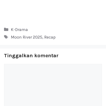
Kategori
K-Drama
Tag
Moon River 2025
,
Recap
Tinggalkan komentar
Komentar