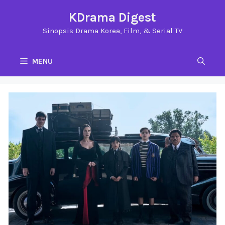
Langsung
KDrama Digest
ke
Sinopsis Drama Korea, Film, & Serial TV
isi
MENU