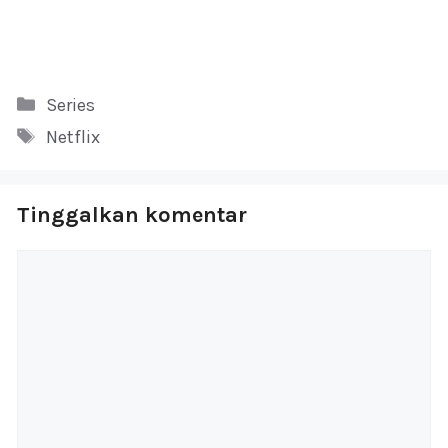
Kategori
Series
Tag
Netflix
Tinggalkan komentar
Komentar