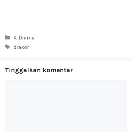
Kategori
K-Drama
Tag
drakor
Tinggalkan komentar
Komentar