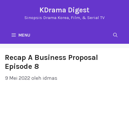
Langsung
KDrama Digest
ke
Sinopsis Drama Korea, Film, & Serial TV
isi
MENU
Recap A Business Proposal
Episode 8
9 Mei 2022
oleh
idmas