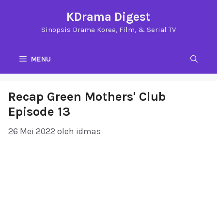
Langsung
KDrama Digest
ke
Sinopsis Drama Korea, Film, & Serial TV
isi
MENU
Recap Green Mothers' Club
Episode 13
26 Mei 2022
oleh
idmas