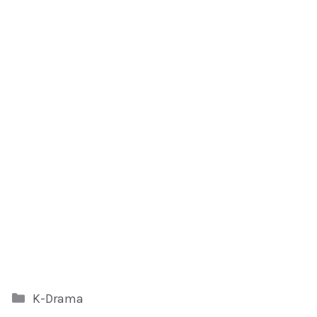
Kategori
K-Drama