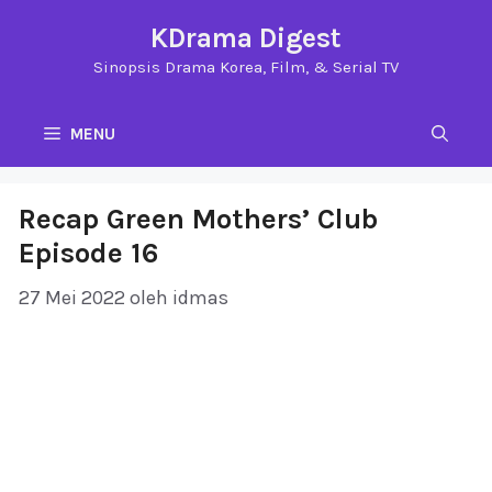
Langsung
KDrama Digest
ke
Sinopsis Drama Korea, Film, & Serial TV
isi
MENU
Recap Green Mothers’ Club
Episode 16
27 Mei 2022
oleh
idmas