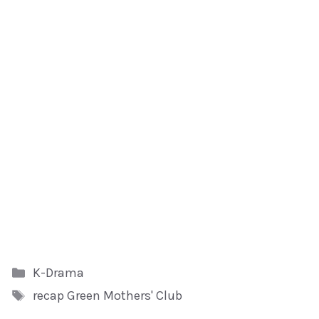
Kategori
K-Drama
Tag
recap Green Mothers' Club