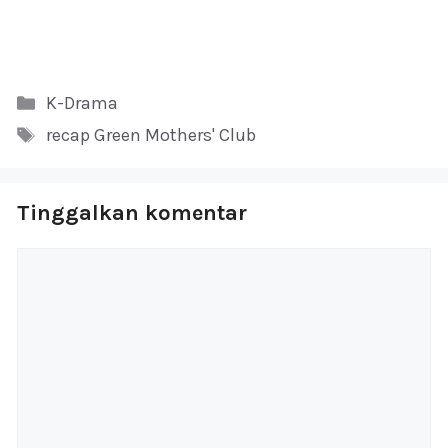
Kategori
K-Drama
Tag
recap Green Mothers' Club
Tinggalkan komentar
Komentar