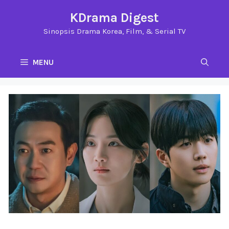
Langsung
KDrama Digest
ke
Sinopsis Drama Korea, Film, & Serial TV
isi
MENU