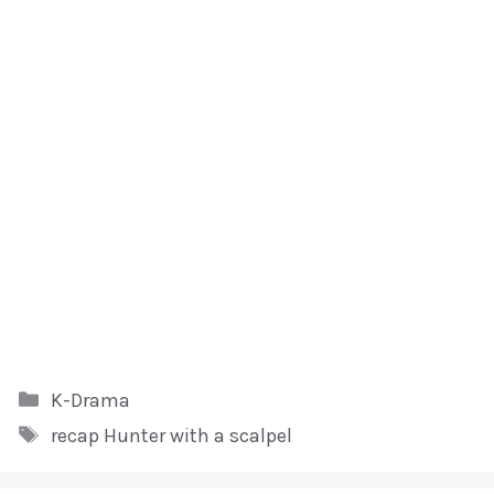
Kategori
K-Drama
Tag
recap Hunter with a scalpel