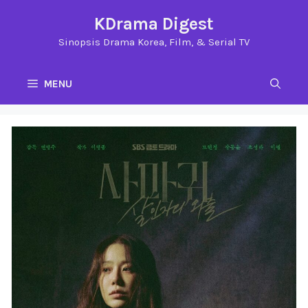
Langsung
KDrama Digest
ke
Sinopsis Drama Korea, Film, & Serial TV
isi
MENU