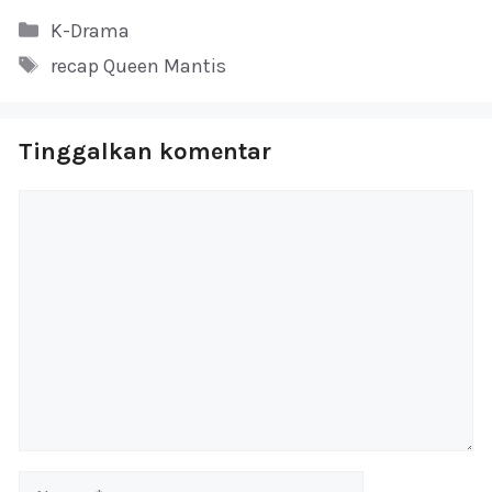
Kategori
K-Drama
Tag
recap Queen Mantis
Tinggalkan komentar
Komentar
Nama