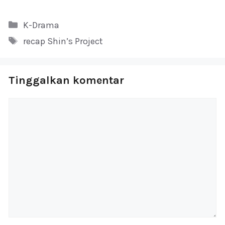
Kategori
K-Drama
Tag
recap Shin’s Project
Tinggalkan komentar
Komentar