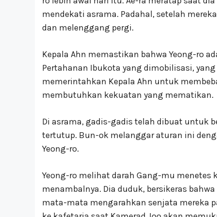
ro lebih awal hari itu. Ae-ra meratap saat
mendekati asrama. Padahal, setelah mereka
dan melenggang pergi.
Kepala Ahn memastikan bahwa Yeong-ro ada
Pertahanan Ibukota yang dimobilisasi, yang
memerintahkan Kepala Ahn untuk membebask
membutuhkan kekuatan yang mematikan.
Di asrama, gadis-gadis telah dibuat untuk 
tertutup. Bun-ok melanggar aturan ini de
Yeong-ro.
Yeong-ro melihat darah Gang-mu menetes k
menambalnya. Dia duduk, bersikeras bahwa
mata-mata mengarahkan senjata mereka p
ke kafetaria saat Kamerad Joo akan memuk