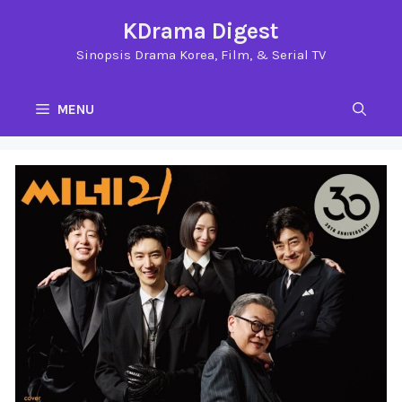
Langsung
KDrama Digest
ke
Sinopsis Drama Korea, Film, & Serial TV
isi
MENU