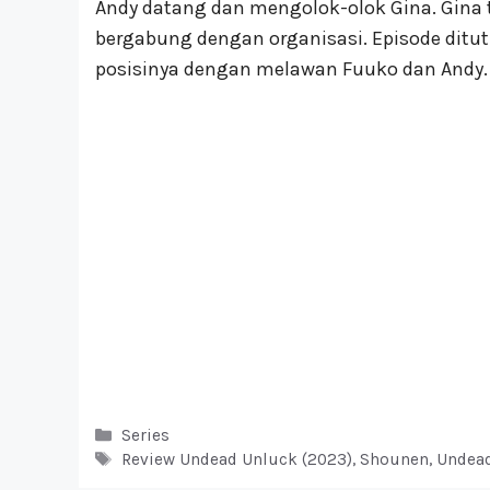
Andy datang dan mengolok-olok Gina. Gina
bergabung dengan organisasi. Episode dit
posisinya dengan melawan Fuuko dan Andy.
Kategori
Series
Tag
Review Undead Unluck (2023)
,
Shounen
,
Undead