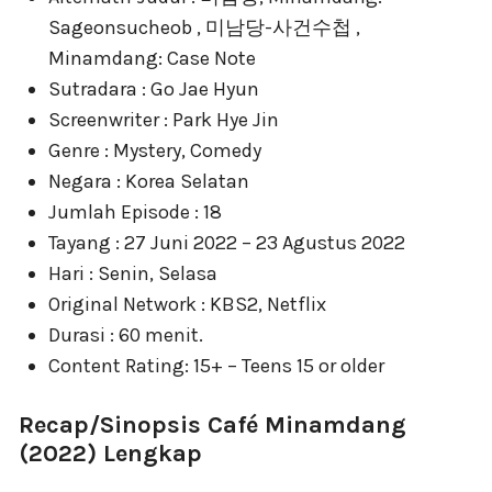
Sageonsucheob , 미남당-사건수첩 ,
Minamdang: Case Note
Sutradara : Go Jae Hyun
Screenwriter : Park Hye Jin
Genre : Mystery, Comedy
Negara : Korea Selatan
Jumlah Episode : 18
Tayang : 27 Juni 2022 – 23 Agustus 2022
Hari : Senin, Selasa
Original Network : KBS2, Netflix
Durasi : 60 menit.
Content Rating: 15+ – Teens 15 or older
Recap/Sinopsis Café Minamdang
(2022) Lengkap