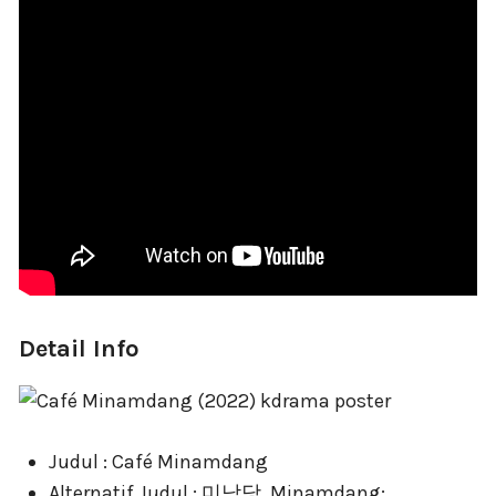
Detail Info
Judul : Café Minamdang
Alternatif Judul : 미남당, Minamdang: