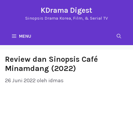
Langsung
KDrama Digest
ke
Sinopsis Drama Korea, Film, & Serial TV
isi
MENU
Review dan Sinopsis Café
Minamdang (2022)
26 Juni 2022
oleh
idmas