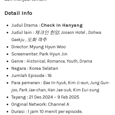
Detail Info
Judul Drama :
Check in Hanyang
Judul lain :
체크인 한양, Joseon Hotel , Dohwa
Gaekju , 도화 객주
Director: Myung Hyun Woo
Screenwriter: Park Hyun Jin
Genre :
Historical, Romance, Youth, Drama
Negara : Korea Selatan
Jumlah Episode : 16
Para pemeran :
Bae In-hyuk, Kim Ji-eun, Jung Gun-
joo, Park Jae-chan, Han Jae-suk, Kim Eui-sung
Tayang : 21 Des 2024 – 9 Feb 2025
Original Network: Channel A
Durasi : 1 jam 10 menit per episode.