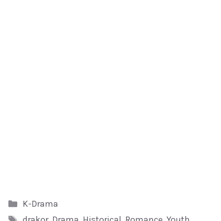
Kategori
K-Drama
Tag
drakor
,
Drama
,
Historical
,
Romance
,
Youth