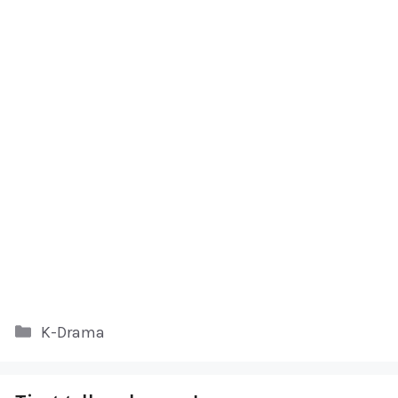
Kategori
K-Drama