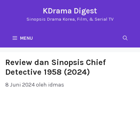
Langsung
KDrama Digest
ke
Sinopsis Drama Korea, Film, & Serial TV
isi
MENU
Review dan Sinopsis Chief
Detective 1958 (2024)
8 Juni 2024
oleh
idmas