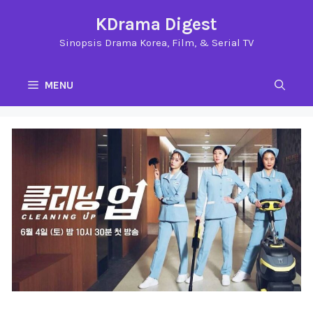
Langsung
KDrama Digest
ke
Sinopsis Drama Korea, Film, & Serial TV
isi
MENU