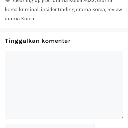
cleaning up jtbc
,
drama Korea 2022
,
drama
korea kriminal
,
insider trading drama korea
,
review
drama Korea
Tinggalkan komentar
Komentar
Nama