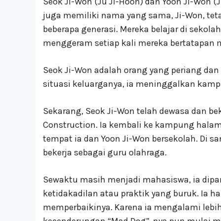
Seok Ji-Won (Ju Ji-Hoon) dan Yoon Ji-Won (J
juga memiliki nama yang sama, Ji-Won, te
beberapa generasi. Mereka belajar di sekola
menggeram setiap kali mereka bertatapan 
Seok Ji-Won adalah orang yang periang dan
situasi keluarganya, ia meninggalkan kam
Sekarang, Seok Ji-Won telah dewasa dan bek
Construction. Ia kembali ke kampung hal
tempat ia dan Yoon Ji-Won bersekolah. Di s
bekerja sebagai guru olahraga.
Sewaktu masih menjadi mahasiswa, ia dipan
ketidakadilan atau praktik yang buruk. Ia 
memperbaikinya. Karena ia mengalami lebih