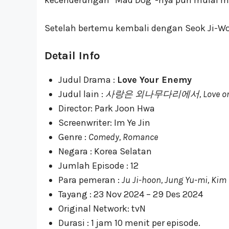
kecenderungan “Mad Dog”-nya pun mulai m
Setelah bertemu kembali dengan Seok Ji-Wo
Detail Info
Judul Drama :
Love Your Enemy
Judul lain :
사랑은 외나무다리에서, Love on a Sin
Director: Park Joon Hwa
Screenwriter: Im Ye Jin
Genre :
Comedy, Romance
Negara : Korea Selatan
Jumlah Episode : 12
Para pemeran :
Ju Ji-hoon, Jung Yu-mi, Kim
Tayang : 23 Nov 2024 – 29 Des 2024
Original Network: tvN
Durasi : 1 jam 10 menit per episode.