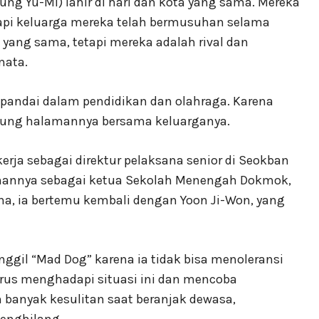
ung Yu-Mi) lahir di hari dan kota yang sama. Mereka
tapi keluarga mereka telah bermusuhan selama
h yang sama, tetapi mereka adalah rival dan
mata.
 pandai dalam pendidikan dan olahraga. Karena
pung halamannya bersama keluarganya.
erja sebagai direktur pelaksana senior di Seokban
amannya sebagai ketua Sekolah Menengah Dokmok,
ana, ia bertemu kembali dengan Yoon Ji-Won, yang
ggil “Mad Dog” karena ia tidak bisa menoleransi
harus menghadapi situasi ini dan mencoba
 banyak kesulitan saat beranjak dewasa,