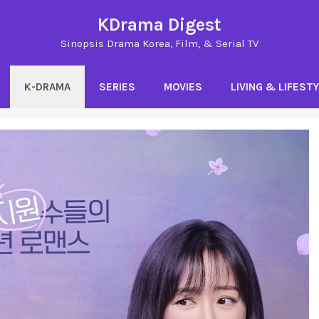
KDrama Digest
Sinopsis Drama Korea, Film, & Serial TV
K-DRAMA
SERIES
MOVIES
LIVING & LIFEST