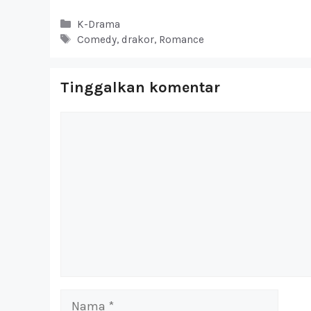
Kategori
K-Drama
Tag
Comedy
,
drakor
,
Romance
Tinggalkan komentar
Komentar
Nama