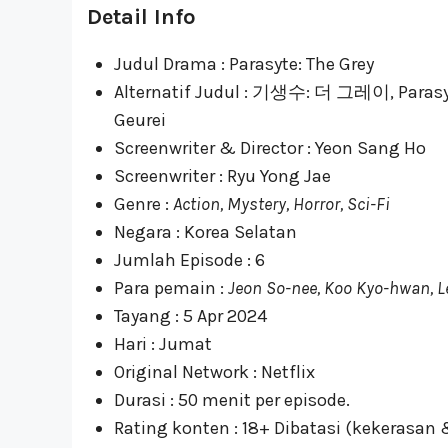
Detail Info
Judul Drama : Parasyte: The Grey
Alternatif Judul : 기생수: 더 그레이, Parasyte
Geurei
Screenwriter & Director : Yeon Sang Ho
Screenwriter : Ryu Yong Jae
Genre :
Action, Mystery, Horror, Sci-Fi
Negara : Korea Selatan
Jumlah Episode : 6
Para pemain :
Jeon So-nee, Koo Kyo-hwan, 
Tayang : 5 Apr 2024
Hari : Jumat
Original Network : Netflix
Durasi : 50 menit per episode.
Rating konten : 18+ Dibatasi (kekerasan 