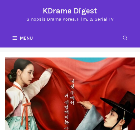
Langsung
KDrama Digest
ke
Sinopsis Drama Korea, Film, & Serial TV
isi
MENU