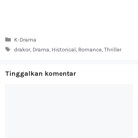
Kategori
K-Drama
Tag
drakor
,
Drama
,
Historical
,
Romance
,
Thriller
Tinggalkan komentar
Komentar