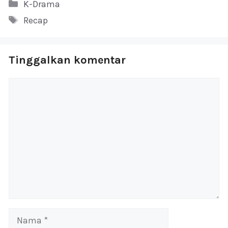
Kategori
K-Drama
Tag
Recap
Tinggalkan komentar
Komentar
Nama