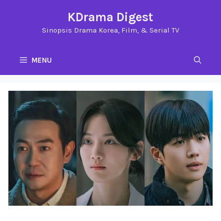
Langsung
KDrama Digest
ke
Sinopsis Drama Korea, Film, & Serial TV
isi
MENU