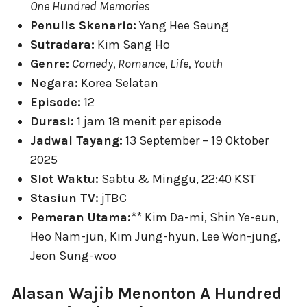
One Hundred Memories
Penulis Skenario:
Yang Hee Seung
Sutradara:
Kim Sang Ho
Genre:
Comedy, Romance, Life, Youth
Negara:
Korea Selatan
Episode:
12
Durasi:
1 jam 18 menit per episode
Jadwal Tayang:
13 September – 19 Oktober
2025
Slot Waktu:
Sabtu & Minggu, 22:40 KST
Stasiun TV:
jTBC
Pemeran Utama:
** Kim Da-mi, Shin Ye-eun,
Heo Nam-jun, Kim Jung-hyun, Lee Won-jung,
Jeon Sung-woo
Alasan Wajib Menonton A Hundred