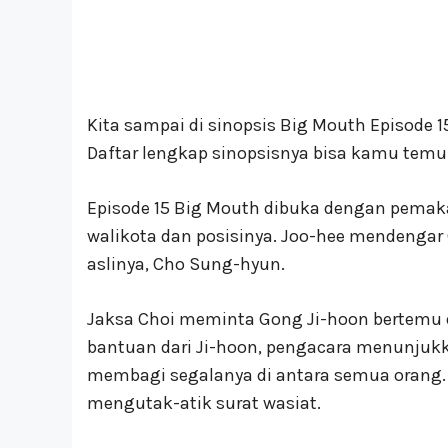
Kita sampai di sinopsis Big Mouth Episode 
Daftar lengkap sinopsisnya bisa kamu tem
Episode 15 Big Mouth dibuka dengan pem
walikota dan posisinya. Joo-hee mendeng
aslinya, Cho Sung-hyun.
Jaksa Choi meminta Gong Ji-hoon bertemu
bantuan dari Ji-hoon, pengacara menunjukka
membagi segalanya di antara semua orang. 
mengutak-atik surat wasiat.