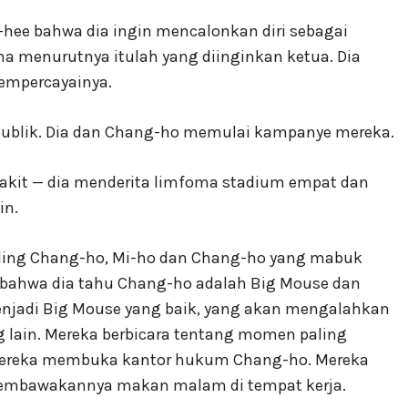
-hee bahwa dia ingin mencalonkan diri sebagai
rena menurutnya itulah yang diinginkan ketua. Dia
mempercayainya.
blik. Dia dan Chang-ho memulai kampanye mereka.
akit — dia menderita limfoma stadium empat dan
in.
lling Chang-ho, Mi-ho dan Chang-ho yang mabuk
n bahwa dia tahu Chang-ho adalah Big Mouse dan
enjadi Big Mouse yang baik, yang akan mengalahkan
lain. Mereka berbicara tentang momen paling
mereka membuka kantor hukum Chang-ho. Mereka
membawakannya makan malam di tempat kerja.