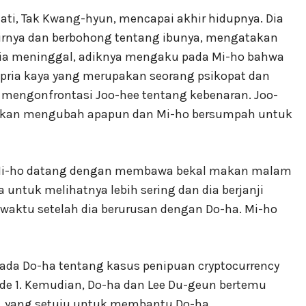
ti, Tak Kwang-hyun, mencapai akhir hidupnya. Dia
hirnya dan berbohong tentang ibunya, mengatakan
 dia meninggal, adiknya mengaku pada Mi-ho bahwa
ng pria kaya yang merupakan seorang psikopat dan
 mengonfrontasi Joo-hee tentang kebenaran. Joo-
 akan mengubah apapun dan Mi-ho bersumpah untuk
 Mi-ho datang dengan membawa bekal makan malam
untuk melihatnya lebih sering dan dia berjanji
 waktu setelah dia berurusan dengan Do-ha. Mi-ho
da Do-ha tentang kasus penipuan cryptocurrency
ode 1. Kemudian, Do-ha dan Lee Du-geun bertemu
, yang setuju untuk membantu Do-ha.