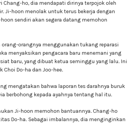
 Chang-ho, dia mendapati dirinya terpojok oleh
r. Ji-hoon menolak untuk terus bekerja dengan
hoon sendiri akan segera datang memohon
n orang-orangnya menggunakan tukang reparasi
eka menyaksikan pengacara baru menemani yang
t baru, yang dibuat ketua seminggu yang lalu. Ini
k Choi Do-ha dan Joo-hee.
yang mengatakan bahwa laporan tes darahnya buruk
Dia berbohong kepada ayahnya tentang hal itu.
emukan Ji-hoon memohon bantuannya. Chang-ho
itas Do-ha. Sebagai imbalannya, dia menginginkan