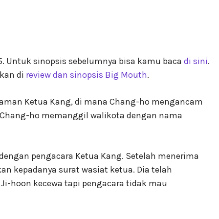
15. Untuk sinopsis sebelumnya bisa kamu baca
di sini
.
ukan di
review dan sinopsis Big Mouth
.
akaman Ketua Kang, di mana Chang-ho mengancam
ar Chang-ho memanggil walikota dengan nama
 dengan pengacara Ketua Kang. Setelah menerima
n kepadanya surat wasiat ketua. Dia telah
Ji-hoon kecewa tapi pengacara tidak mau