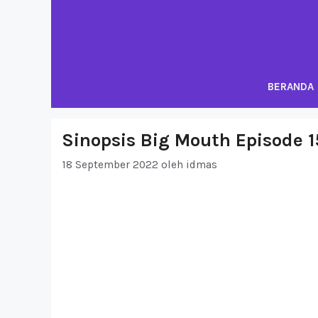
Langsung
ke
isi
BERANDA
Sinopsis Big Mouth Episode 1
18 September 2022
oleh
idmas