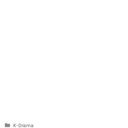
Kategori
K-Drama