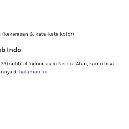
si (kekerasan & kata-kata kotor)
ub Indo
23) subtitel Indonesia di
Netflix
. Atau, kamu bisa
innya di
halaman ini
.