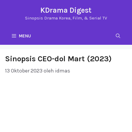
Langsung
KDrama Digest
ke
Sinopsis Drama Korea, Film, & Serial TV
isi
MENU
Sinopsis CEO-dol Mart (2023)
13 Oktober 2023
oleh
idmas