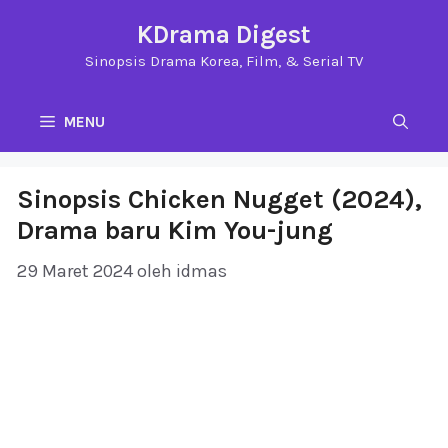
Langsung
KDrama Digest
ke
Sinopsis Drama Korea, Film, & Serial TV
isi
MENU
Sinopsis Chicken Nugget (2024),
Drama baru Kim You-jung
29 Maret 2024
oleh
idmas