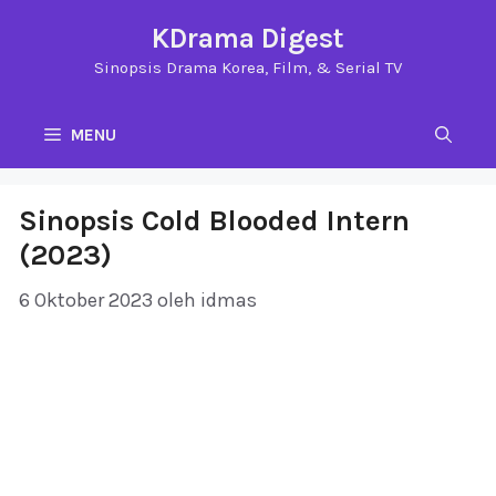
Langsung
KDrama Digest
ke
Sinopsis Drama Korea, Film, & Serial TV
isi
MENU
Sinopsis Cold Blooded Intern
(2023)
6 Oktober 2023
oleh
idmas