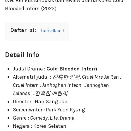
tvN. Berikut sinopsis dan review drama Korea Cold
Blooded Intern (2023).
Daftar Isi:
tampilkan
Detail Info
Judul Drama :
Cold Blooded Intern
Alternatif judul :
잔혹한 인턴, Cruel Mrs Ae Ran ,
Cruel Intern , Janhoghan Inteon , Janhoghan
Aelanssi , 잔혹한 애란씨
Director : Han Sang Jae
Screenwriter : Park Yeon Kyung
Genre :
Comedy, Life, Drama
Negara : Korea Selatan