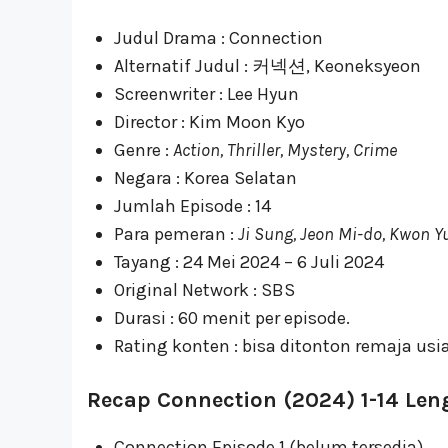
Judul Drama : Connection
Alternatif Judul : 커넥션, Keoneksyeon
Screenwriter : Lee Hyun
Director : Kim Moon Kyo
Genre :
Action, Thriller, Mystery, Crime
Negara : Korea Selatan
Jumlah Episode : 14
Para pemeran :
Ji Sung, Jeon Mi-do, Kwon 
Tayang : 24 Mei 2024 – 6 Juli 2024
Original Network : SBS
Durasi : 60 menit per episode.
Rating konten : bisa ditonton remaja usia
Recap Connection (2024) 1-14 Le
Connection Episode 1 (belum tersedia)