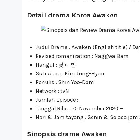
Detail drama Korea Awaken
Judul Drama : Awaken (English title) / Day 
Revised romanization : Naggwa Bam
Hangul : 낮과 밤
Sutradara : Kim Jung-Hyun
Penulis : Shin Yoo-Dam
Network : tvN
Jumlah Episode :
Tanggal Rilis : 30 November 2020 —
Hari & Jam tayang : Senin & Selasa jam 
Sinopsis drama Awaken